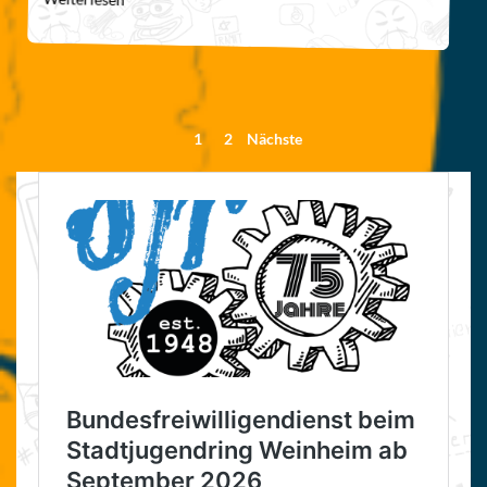
Seitennummerierung
1
2
Nächste
der
Beiträge