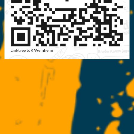
Linktree SJR Weinheim