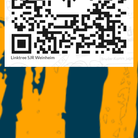
Linktree SJR Weinheim