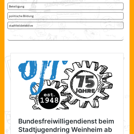
Beteiligung
politische Bildung
stadtteildetektive