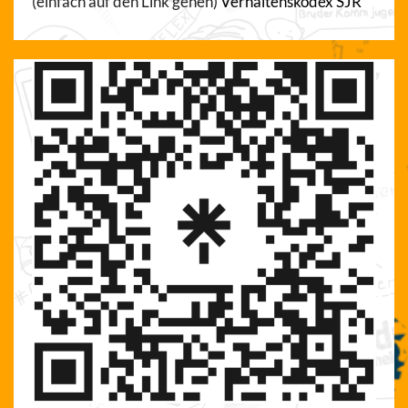
(einfach auf den Link gehen)
Verhaltenskodex SJR