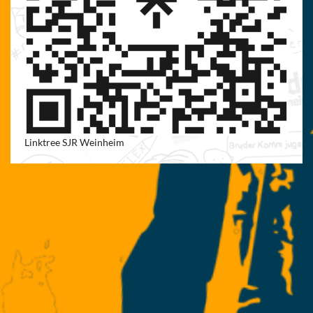
Linktree SJR Weinheim