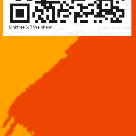
Linktree SJR Weinheim