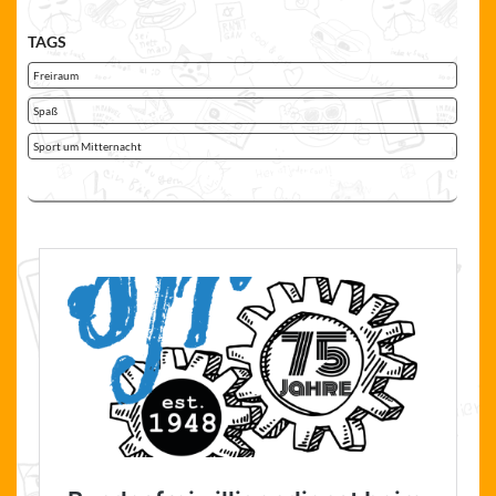
TAGS
Freiraum
Spaß
Sport um Mitternacht