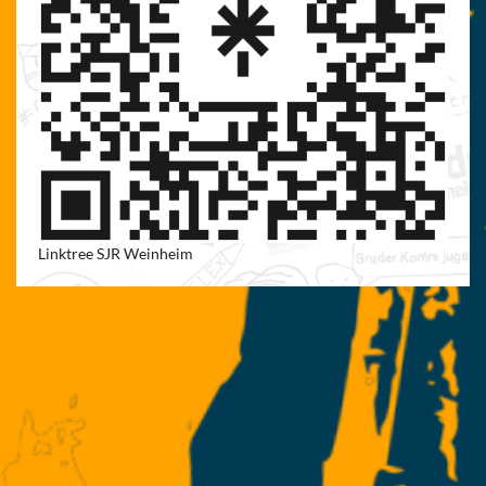
Linktree SJR Weinheim