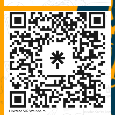
Linktree SJR Weinheim