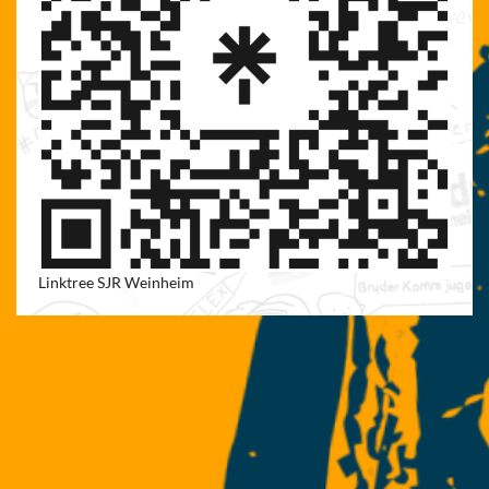
Linktree SJR Weinheim