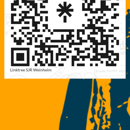
Linktree SJR Weinheim