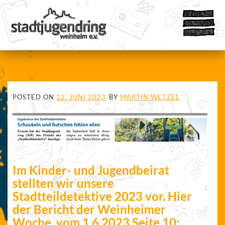
POSTED ON
12. JUNI 2023
BY
MARTIN WETZEL
Im Kinder- und Jugendbeirat
stellten wir unsere
Stadtteildetektive 2023 vor. Hier
der Bericht der Weinheimer
Woche, vom 1.6.2023 Seite 10: