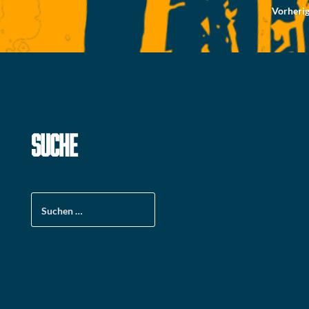
Seitennummerierung
Vorheri
der
Beiträge
SUCHE
Suchen
nach: