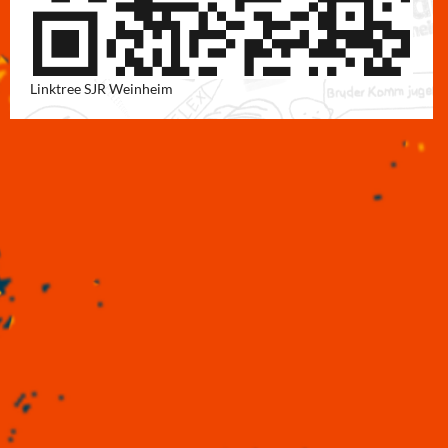
Linktree SJR Weinheim