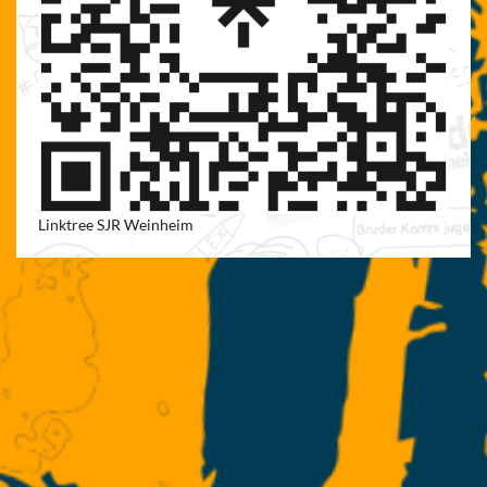
Linktree SJR Weinheim