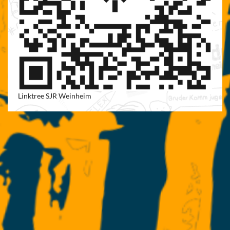
Linktree SJR Weinheim