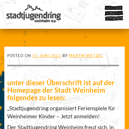
POSTED ON
15. JUNI 2023
BY
MARTIN WETZEL
unter dieser Überschrift ist auf der
Homepage der Stadt Weinheim
folgendes zu lesen:
„Stadtjugendring organisiert Ferienspiele für
Weinheimer Kinder – Jetzt anmelden!
Der Stadtjugendring Weinheim freut sich, in