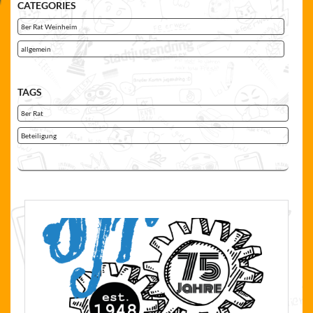
CATEGORIES
8er Rat Weinheim
allgemein
TAGS
8er Rat
Beteiligung