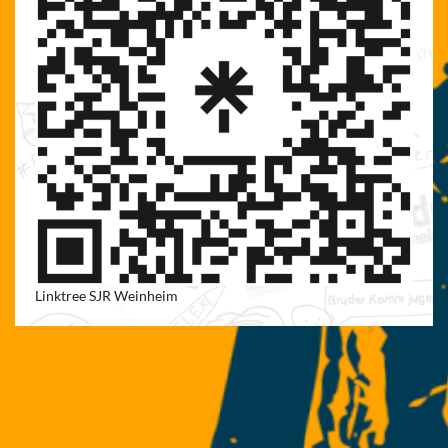
Linktree SJR Weinheim