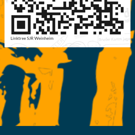
Linktree SJR Weinheim