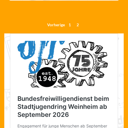
Seitennummerierung
Vorherige
1
2
der
Beiträge