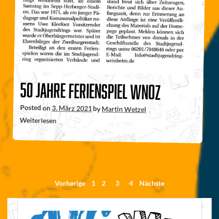
50 Jahre Ferienspiel WNOZ
Posted on
3. März 2021
by
Martin Wetzel
Weiterlesen
Seitennummerierung
Vorherige
1
2
3
4
Nächste
der
Beiträge