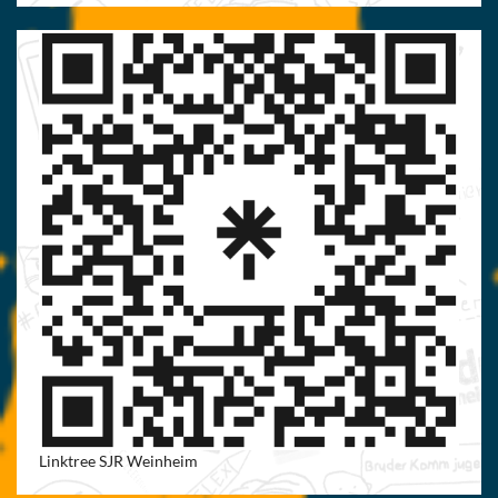
Linktree SJR Weinheim